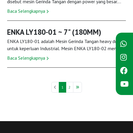
disebut mesin Gerinda Tangan dengan power yang besar.
Mesin&nbsp;ENKA LY150-01 memiliki spindle ukur...
Baca Selengkapnya
ENKA LY180-01 ~ 7" (180MM)
ENKA LY180-01 adalah Mesin Gerinda Tangan heavy duty
untuk keperluan Industrial. Mesin ENKA LY180-02 memiliki
fitur keamanan SOFT STARTER untuk menghi...
Baca Selengkapnya
1
2