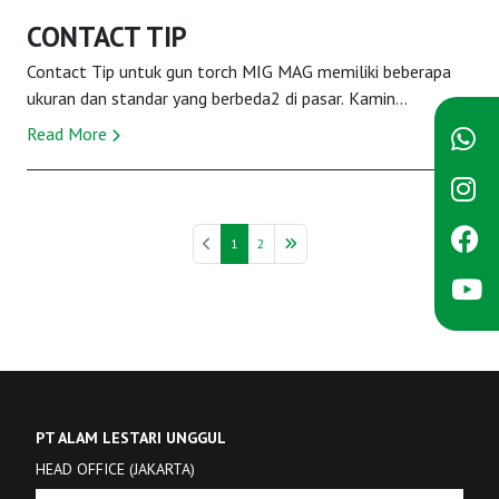
CONTACT TIP
Contact Tip untuk gun torch MIG MAG memiliki beberapa
ukuran dan standar yang berbeda2 di pasar. Kamin
menyediakan Contac Tip dengan standard Panasoni...
Read More
1
2
PT ALAM LESTARI UNGGUL
HEAD OFFICE (JAKARTA)