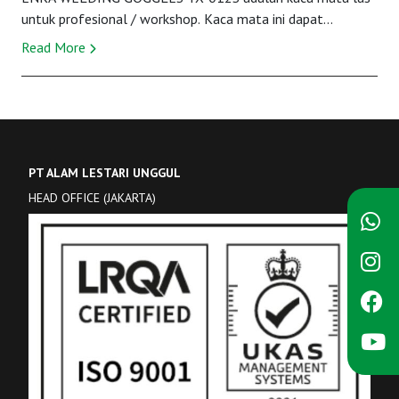
untuk profesional / workshop. Kaca mata ini dapat
melindungi mata hingga DIN 11 (dapat dinaikan deng...
Read More
PT ALAM LESTARI UNGGUL
HEAD OFFICE (JAKARTA)